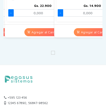
00
Gs. 22.900
Gs. 14.900
-
Kg.
+
-
Kg.
+
arrito
Agregar al Carrito
Agregar al Carri
+595 123 456
12345 67890, 56847-98562