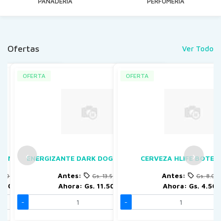
PANADERIA
PERFUMERIA
Ofertas
Ver Todo
OFERTA
OFERTA
‹
›
50 ML
ENERGIZANTE DARK DOG 24x330 ML
CERVEZA HLIFE BOTELL
Antes:
Antes:
 11.000
Gs. 13.500
Gs. 8.00
0.000
Ahora:
Gs. 11.500
Ahora:
Gs. 4.50
-
Und.
+
-
Und.
+