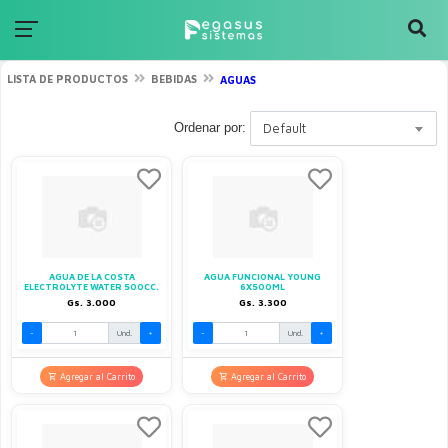
LISTA DE PRODUCTOS
BEBIDAS
AGUAS
Ordenar por:
Default
AGUA DE LA COSTA
AGUA FUNCIONAL YOUNG
ELECTROLYTE WATER 500CC.
6X500ML
Gs. 3.000
Gs. 3.300
-
Und.
+
-
Und.
+
Agregar al Carrito
Agregar al Carrito