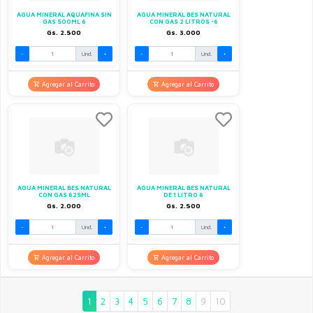
AGUA MINERAL AQUAFINA SIN
AGUA MINERAL BES NATURAL
GAS 500ML 6
CON GAS 2 LITROS -6
Gs. 2.500
Gs. 3.000
-
Und.
+
-
Und.
+
Agregar al Carrito
Agregar al Carrito
AGUA MINERAL BES NATURAL
AGUA MINERAL BES NATURAL
CON GAS 625ML
DE 1 LITRO 6
Gs. 2.000
Gs. 2.500
-
Und.
+
-
Und.
+
Agregar al Carrito
Agregar al Carrito
1
2
3
4
5
6
7
8
9
10