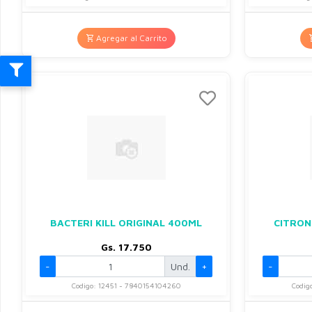
Agregar al Carrito
BACTERI KILL ORIGINAL 400ML
CITRON
Gs. 17.750
-
Und.
+
-
Codigo: 12451 - 7840154104260
Codig