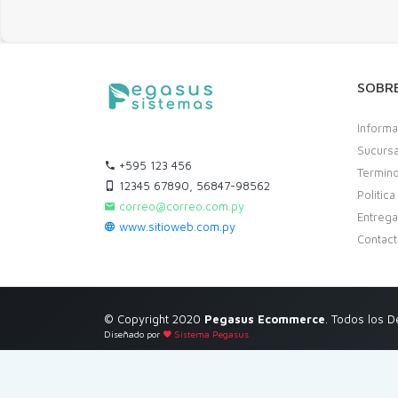
SOBR
Informa
Sucurs
+595 123 456
Termino
12345 67890, 56847-98562
Politic
correo@correo.com.py
Entreg
www.sitioweb.com.py
Contac
© Copyright 2020
Pegasus Ecommerce
. Todos los 
Diseñado por
Sistema Pegasus