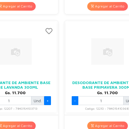
Agregar al Carrito
Agregar al Carrito
ANTE DE AMBIENTE BASE
DESODORANTE DE AMBIENT
SE LAVANDA 300ML
BASE PRIMAVERA 300
Gs. 11.700
Gs. 11.700
Und.
+
-
U
go: 12207 - 7840154103713
Codigo: 12210 - 784015410368
Agregar al Carrito
Agregar al Carrito