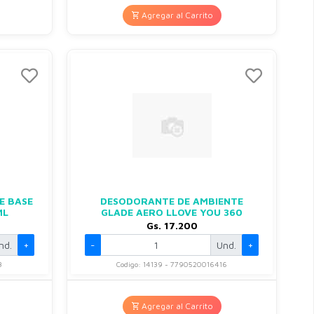
Agregar al Carrito
E BASE
DESODORANTE DE AMBIENTE
ML
GLADE AERO LLOVE YOU 360
Gs. 17.200
nd.
+
-
Und.
+
3
Codigo: 14139 - 7790520016416
Agregar al Carrito