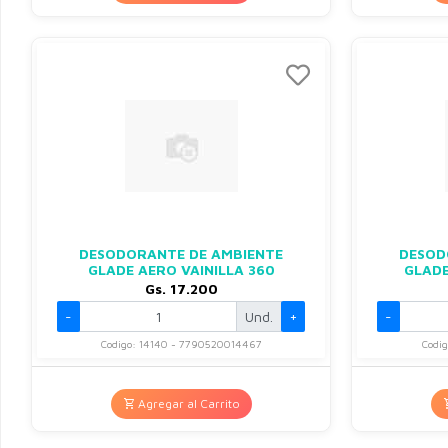
DESODORANTE DE AMBIENTE
DESOD
GLADE AERO VAINILLA 360
GLAD
Gs. 17.200
-
Und.
+
-
Codigo: 14140 - 7790520014467
Codi
Agregar al Carrito