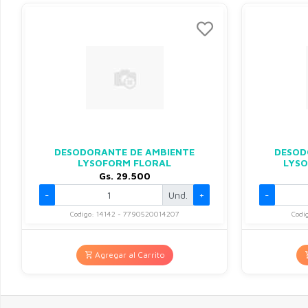
DESODORANTE DE AMBIENTE
DESOD
LYSOFORM FLORAL
LYSO
Gs. 29.500
-
Und.
+
-
Codigo: 14142 - 7790520014207
Codi
Agregar al Carrito