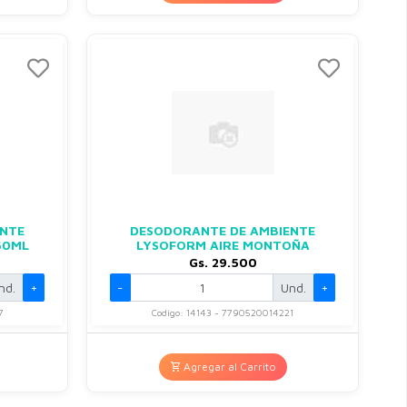
ENTE
DESODORANTE DE AMBIENTE
60ML
LYSOFORM AIRE MONTOÑA
Gs. 29.500
nd.
+
-
Und.
+
7
Codigo: 14143 - 7790520014221
Agregar al Carrito