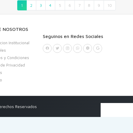
1
2
3
4
5
6
7
8
9
10
E NOSOTROS
Seguinos en Redes Sociales
cion Institucional
ales
s y Condiciones
a de Privacidad
as
to
Derechos Reservados