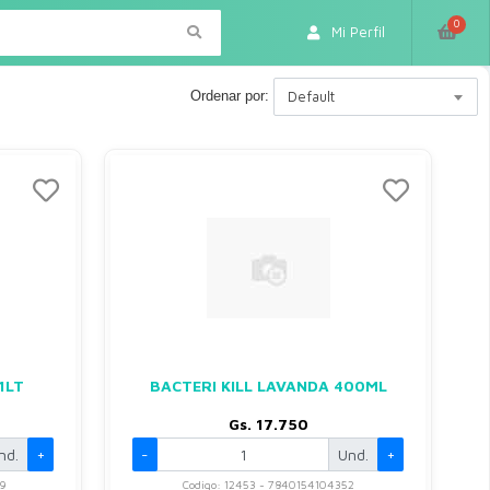
0
Mi Perfil
Ordenar por:
Default
1LT
BACTERI KILL LAVANDA 400ML
Gs. 17.750
nd.
+
-
Und.
+
9
Codigo: 12453 - 7840154104352