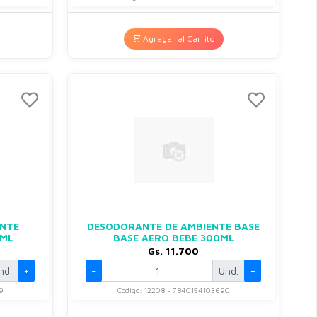
Agregar al Carrito
ENTE
DESODORANTE DE AMBIENTE BASE
0ML
BASE AERO BEBE 300ML
Gs. 11.700
nd.
+
-
Und.
+
9
Codigo: 12208 - 7840154103690