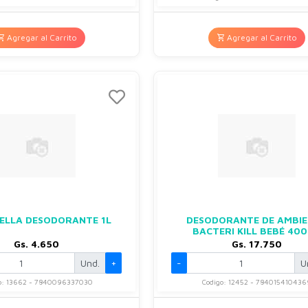
Agregar al Carrito
Agregar al Carrito
ELLA DESODORANTE 1L
DESODORANTE DE AMBI
BACTERI KILL BEBÉ 40
Gs. 4.650
Gs. 17.750
Und.
+
-
U
o: 13662 - 7840096337030
Codigo: 12452 - 784015410436