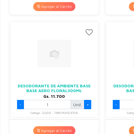
Agregar al Carrito
DESODORANTE DE AMBIENTE BASE
DESODOR
BASE AERO FLORAL300ML
BA
Gs. 11.700
-
Und.
+
-
Codigo: 12209 - 7840154103706
Codi
Agregar al Carrito