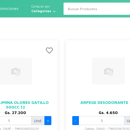
Comprar por
romociones
Categorias
LIMINA OLORES GATILLO
ARPEGE DESODORANTE 
500CC 12
Gs. 27.200
Gs. 4.650
Und.
+
-
U
o: 13687 - 7840096000231
Codigo: 13660 - 784009611032