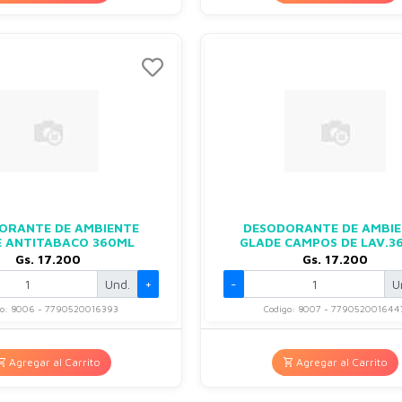
ORANTE DE AMBIENTE
DESODORANTE DE AMBI
E ANTITABACO 360ML
GLADE CAMPOS DE LAV.3
Gs. 17.200
Gs. 17.200
Und.
+
-
U
go: 8006 - 7790520016393
Codigo: 8007 - 779052001644
Agregar al Carrito
Agregar al Carrito