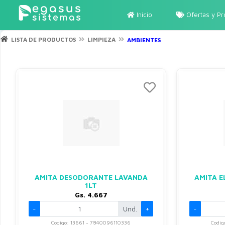
Inicio
Ofertas y P
LISTA DE PRODUCTOS
LIMPIEZA
AMBIENTES
AMITA DESODORANTE LAVANDA
AMITA E
1LT
Gs. 4.667
-
Und.
+
-
Codigo: 13661 - 7840096110336
Codig