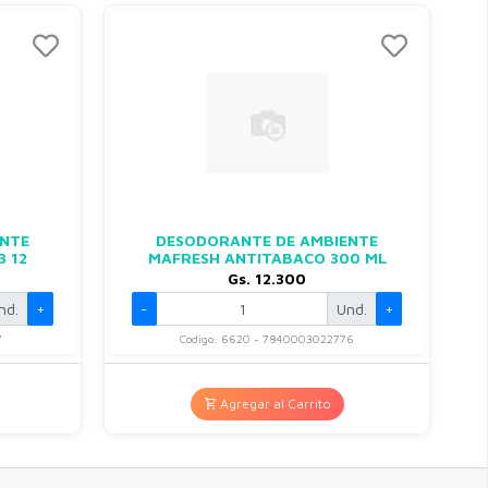
ENTE
DESODORANTE DE AMBIENTE
 12
MAFRESH ANTITABACO 300 ML
Gs. 12.300
nd.
+
-
Und.
+
7
Codigo: 6620 - 7840003022776
Agregar al Carrito