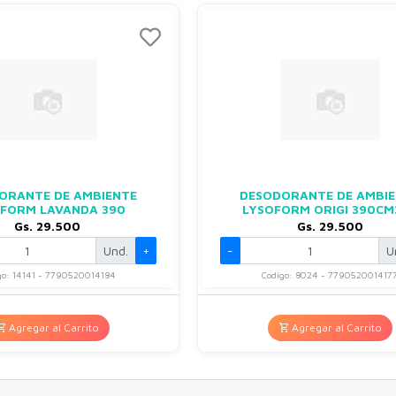
ORANTE DE AMBIENTE
DESODORANTE DE AMBI
FORM LAVANDA 390
LYSOFORM ORIGI 390CM3
Gs. 29.500
Gs. 29.500
Und.
+
-
U
go: 14141 - 7790520014184
Codigo: 8024 - 779052001417
Agregar al Carrito
Agregar al Carrito