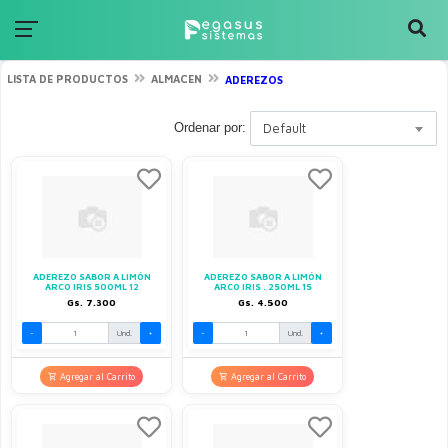
LISTA DE PRODUCTOS
ALMACEN
ADEREZOS
Ordenar por:
Default
ADEREZO SABOR A LIMÓN
ADEREZO SABOR A LIMÓN
ARCO IRIS 500ML 12
ARCO IRIS . 250ML 15
Gs. 7.300
Gs. 4.500
-
Und.
+
-
Und.
+
Agregar al Carrito
Agregar al Carrito