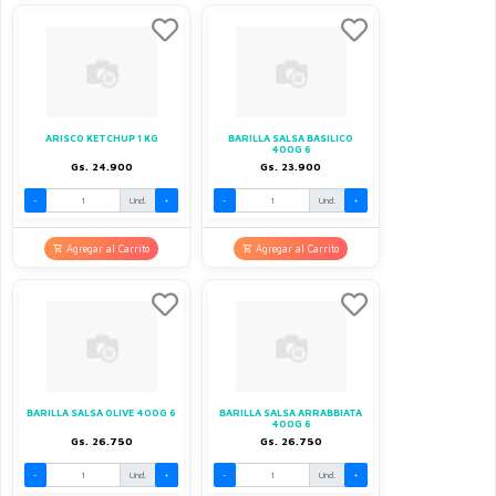
ARISCO KETCHUP 1 KG
BARILLA SALSA BASILICO
400G 6
Gs. 24.900
Gs. 23.900
-
Und.
+
-
Und.
+
Agregar al Carrito
Agregar al Carrito
BARILLA SALSA OLIVE 400G 6
BARILLA SALSA ARRABBIATA
400G 6
Gs. 26.750
Gs. 26.750
-
Und.
+
-
Und.
+