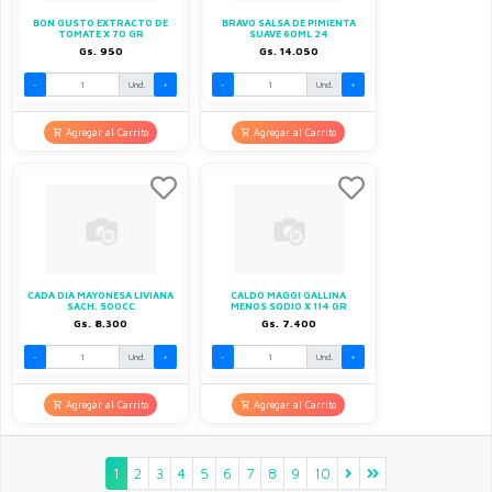
BON GUSTO EXTRACTO DE
BRAVO SALSA DE PIMIENTA
TOMATE X 70 GR
SUAVE 60ML 24
Gs. 950
Gs. 14.050
-
Und.
+
-
Und.
+
Agregar al Carrito
Agregar al Carrito
CADA DIA MAYONESA LIVIANA
CALDO MAGGI GALLINA
SACH. 500CC
MENOS SODIO X 114 GR
Gs. 8.300
Gs. 7.400
-
Und.
+
-
Und.
+
Agregar al Carrito
Agregar al Carrito
1
2
3
4
5
6
7
8
9
10