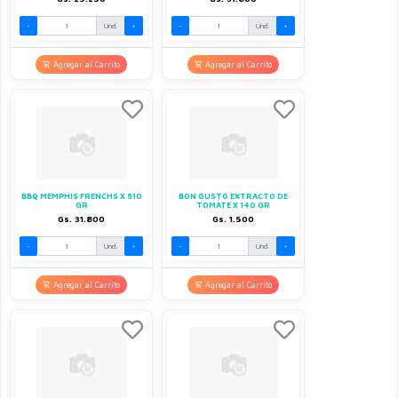
-
Und.
+
-
Und.
+
Agregar al Carrito
Agregar al Carrito
BBQ MEMPHIS FRENCHS X 510
BON GUSTO EXTRACTO DE
GR
TOMATE X 140 GR
Gs. 31.800
Gs. 1.500
-
Und.
+
-
Und.
+
Agregar al Carrito
Agregar al Carrito