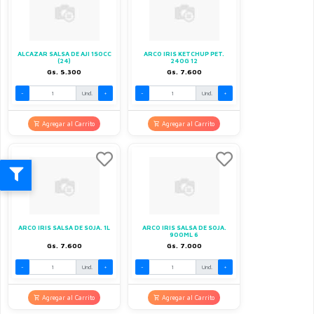
ALCAZAR SALSA DE AJI 150CC
ARCO IRIS KETCHUP PET.
(24)
240G 12
Gs. 5.300
Gs. 7.600
-
Und.
+
-
Und.
+
Agregar al Carrito
Agregar al Carrito
ARCO IRIS SALSA DE SOJA. 1L
ARCO IRIS SALSA DE SOJA.
900ML 6
Gs. 7.600
Gs. 7.000
-
Und.
+
-
Und.
+
Agregar al Carrito
Agregar al Carrito