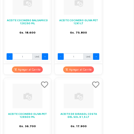
ACEITE COCINERO BALSAMICO
ACEITE COCINERO OLIVA PET
12X250 ML
12X1 LT
Gs. 18.600
Gs. 75.800
-
Und.
+
-
Und.
+
Agregar al Carrito
Agregar al Carrito
ACEITE COCINERO OLIVA PET
ACEITE DE GIRASOL COSTA
12X500 ML
DEL SOL X 1,5 LT
Gs. 36.700
Gs. 17.900