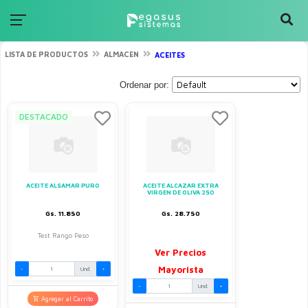
LISTA DE PRODUCTOS
ALMACEN
ACEITES
Ordenar por:
DESTACADO
ACEITE ALSAMAR PURO
ACEITE ALCAZAR EXTRA
VIRGEN DE OLIVA 250
Gs. 11.850
Gs. 28.750
Test Rango Peso
Ver Precios
Mayorista
-
Und.
+
-
Und.
+
Agregar al Carrito