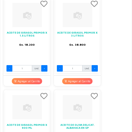
ACEITE DE GIRASOL PRIMOR X
ACEITE DE GIRASOL PRIMOR X
1.5 LITROS
3 LITROS
Gs. 18.200
Gs. 38.800
-
Und.
+
-
Und.
+
Agregar al Carrito
Agregar al Carrito
ACEITE DE GIRASOL PRIMOR X
ACEITE DE OLIVA DELICAT.
900 ML
ALBAHACA EN SP