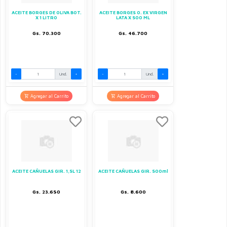
ACEITE BORGES DE OLIVA BOT.
ACEITE BORGES O. EX VIRGEN
X 1 LITRO
LATA X 500 ML
Gs. 70.300
Gs. 46.700
-
Und.
+
-
Und.
+
Agregar al Carrito
Agregar al Carrito
ACEITE CAÑUELAS GIR. 1,5L 12
ACEITE CAÑUELAS GIR. 500ml
Gs. 23.650
Gs. 8.600