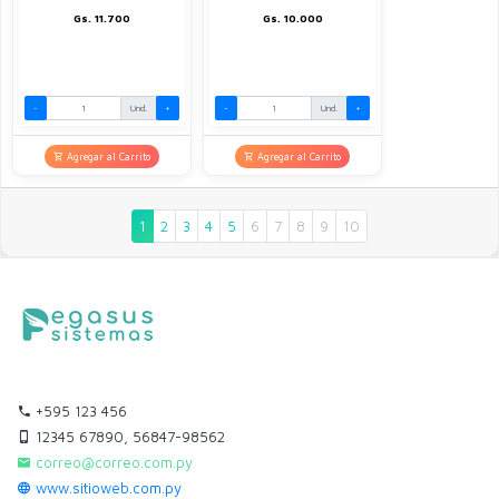
Gs. 11.700
Gs. 10.000
-
Und.
+
-
Und.
+
Agregar al Carrito
Agregar al Carrito
1
2
3
4
5
6
7
8
9
10
+595 123 456
12345 67890, 56847-98562
correo@correo.com.py
www.sitioweb.com.py