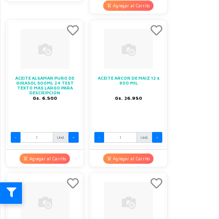
Agregar al Carrito
ACEITE ALSAMAR PURO DE
ACEITE ARCOR DE MAIZ 12 x
GIRASOL 500ML 24 TEST
900 MIL
TEXTO MAS LARGO PARA
DESCRIPCION
Gs. 6.500
Gs. 26.950
-
Und.
+
-
Und.
+
Agregar al Carrito
Agregar al Carrito