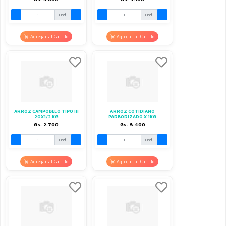
-
Und.
+
-
Und.
+
Agregar al Carrito
Agregar al Carrito
ARROZ CAMPOBELO TIPO III
ARROZ COTIDIANO
20X1/2 KG
PARBORIZADO X 1KG
Gs. 2.700
Gs. 5.400
-
Und.
+
-
Und.
+
Agregar al Carrito
Agregar al Carrito