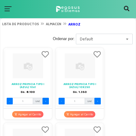
LISTA DE PRODUCTOS
ALMACEN
ARROZ
Ordenar por:
Default
ARROZ PRIMICIA TIPO I
ARROZ PRIMICIA TIPO I
(AZUL) 10x1
(AZUL) 10X250
Gs. 8.100
Gs. 1.350
-
Und.
+
-
Und.
+
Agregar al Carrito
Agregar al Carrito