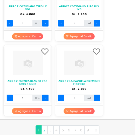
ARROZ COTIDIANO TIPO I X
ARROZ COTIDIANO TIPO III X
1KG
1KG
Gs. 4.800
Gs. 4.400
-
Und.
+
-
Und.
+
Agregar al Carrito
Agregar al Carrito
ARROZ CUENCA BLANCO 250
ARROZ LA CAZUELA PREMIUM
GRX20 UNID
I 10X1 KG
Gs. 1.400
Gs. 7.200
-
Und.
+
-
Und.
+
Agregar al Carrito
Agregar al Carrito
1
2
3
4
5
6
7
8
9
10