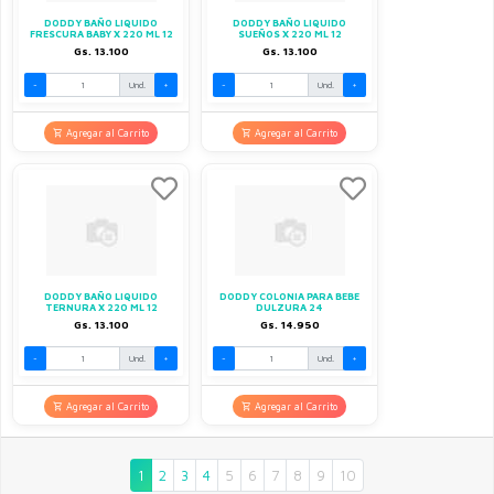
DODDY BAÑO LIQUIDO
DODDY BAÑO LIQUIDO
FRESCURA BABY X 220 ML 12
SUEÑOS X 220 ML 12
Gs. 13.100
Gs. 13.100
-
Und.
+
-
Und.
+
Agregar al Carrito
Agregar al Carrito
DODDY BAÑO LIQUIDO
DODDY COLONIA PARA BEBE
TERNURA X 220 ML 12
DULZURA 24
Gs. 13.100
Gs. 14.950
-
Und.
+
-
Und.
+
Agregar al Carrito
Agregar al Carrito
1
2
3
4
5
6
7
8
9
10