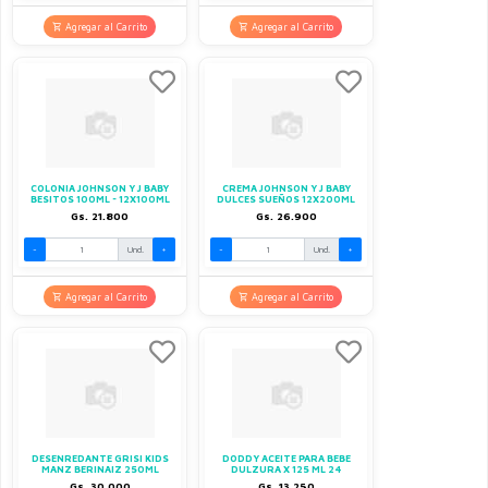
Agregar al Carrito
Agregar al Carrito
COLONIA JOHNSON Y J BABY
CREMA JOHNSON Y J BABY
BESITOS 100ML - 12X100ML
DULCES SUEÑOS 12X200ML
Gs. 21.800
Gs. 26.900
-
Und.
+
-
Und.
+
Agregar al Carrito
Agregar al Carrito
DESENREDANTE GRISI KIDS
DODDY ACEITE PARA BEBE
MANZ BERINAIZ 250ML
DULZURA X 125 ML 24
Gs. 30.000
Gs. 13.250