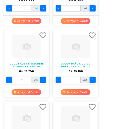
-
Und.
+
-
Und.
+
Agregar al Carrito
Agregar al Carrito
DODDY ACEITE PARA BEBE
DODDY BAÑO LIQUIDO
SUEÑOS X 125 ML 24
DULZURA X 220 ML 12
Gs. 13.250
Gs. 13.100
-
Und.
+
-
Und.
+
Agregar al Carrito
Agregar al Carrito