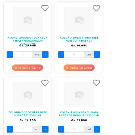
ACONDICIONADOR JOHNSON
COLONIA DODDY PARA BEBE
Y JBABY MANZANILLA-
FRESCURA BABY 24
20X200ML
Gs. 20.400
Gs. 14.950
-
Und.
+
-
Und.
+
Agregar al Carrito
Agregar al Carrito
COLONIA DODDY PARA BEBE
COLONIA JOHNSON Y J BABY
SUEÑOS X 110ML 24
ANTES DE DORMIR 12X100ML
Gs. 14.950
Gs. 21.800
-
Und.
+
-
Und.
+