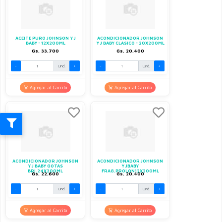
ACEITE PURO JOHNSON Y J
ACONDICIONADOR JOHNSON
BABY - 12X200ML
Y J BABY CLASICO - 20X200ML
Gs. 33.700
Gs. 20.400
-
Und.
+
-
Und.
+
Agregar al Carrito
Agregar al Carrito
ACONDICIONADOR JOHNSON
ACONDICIONADOR JOHNSON
Y J BABY GOTAS
Y JBABY
BRI.24X200ML
FRAG.PROLON12X200ML
Gs. 22.600
Gs. 20.400
-
Und.
+
-
Und.
+
Agregar al Carrito
Agregar al Carrito