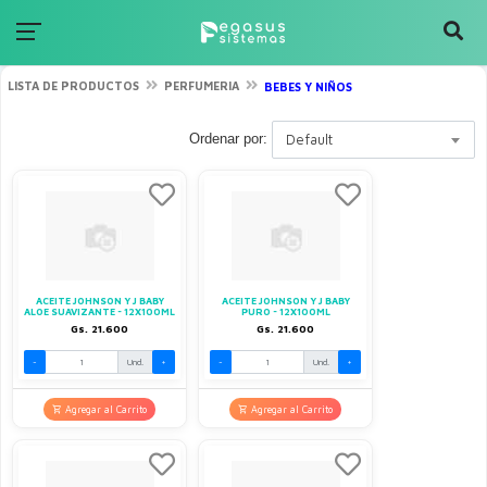
LISTA DE PRODUCTOS
PERFUMERIA
BEBES Y NIÑOS
Ordenar por:
Default
ACEITE JOHNSON Y J BABY
ACEITE JOHNSON Y J BABY
ALOE SUAVIZANTE - 12X100ML
PURO - 12X100ML
Gs. 21.600
Gs. 21.600
-
Und.
+
-
Und.
+
Agregar al Carrito
Agregar al Carrito