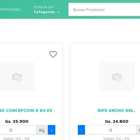
Comprar por
romociones
Categorias
HO CONCEPCION X KG EV .
BIFE ANCHO XKL,
Gs. 35.900
Gs. 24.800
Kg.
+
-
Codigo: 140 - 140
Codigo: 170 - 170