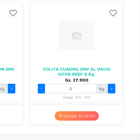
ON ENV
COLITA CUADRIL ENV AL VACIO
GOOD BEEF X Kg.
Gs. 27.900
Kg.
+
-
Kg.
+
Codigo: 472 - 472
Agregar al Carrito