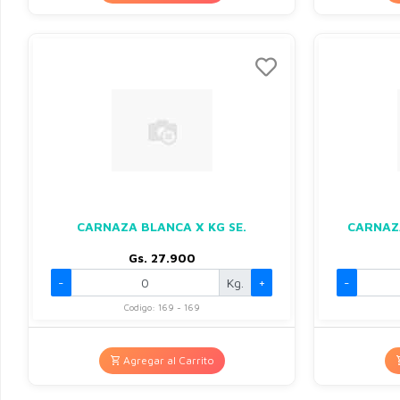
CARNAZA BLANCA X KG SE.
CARNAZA
Gs. 27.900
-
Kg.
+
-
Codigo: 169 - 169
Agregar al Carrito