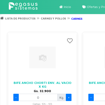
Inicio
Ofertas y P
LISTA DE PRODUCTOS
CARNES Y POLLOS
CARNES
BIFE ANCHO CHORTI ENV. AL VACIO
BIFE ANC
X KG
Gs. 32.900
-
Kg.
+
-
Codigo: 105 - 105