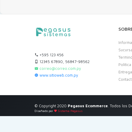
SOBR
Informa
Sucurs
+595 123 456
Termino
12345 67890, 56847-98562
Politic
correo@correo.com.py
Entreg
www.sitioweb.com.py
Contac
© Copyright 2020
Pegasus Ecommerce
. Todos los 
Diseñado por
Sistema Pegasus