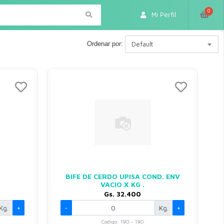
0
Mi Perfil
Ordenar por:
Default
BIFE DE CERDO UPISA COND. ENV
VACIO X KG .
Gs. 32.400
Kg.
+
-
Kg.
+
Codigo: 190 - 190