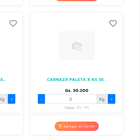
E..
CARNAZA PALETA X KG SE .
Gs. 30.200
Kg.
+
-
Kg.
+
Codigo: 171 - 171
Agregar al Carrito