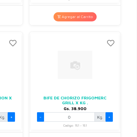
Agregar al Carrito
ION X
BIFE DE CHORIZO FRIGOMERC
GRILL X KG .
Gs. 38.900
Kg.
+
-
Kg.
+
Codigo: 151 - 151