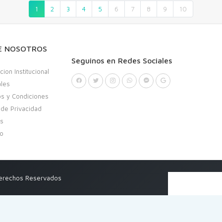
1
2
3
4
5
6
7
8
9
10
E NOSOTROS
Seguinos en Redes Sociales
cion Institucional
ales
s y Condiciones
a de Privacidad
as
to
Derechos Reservados