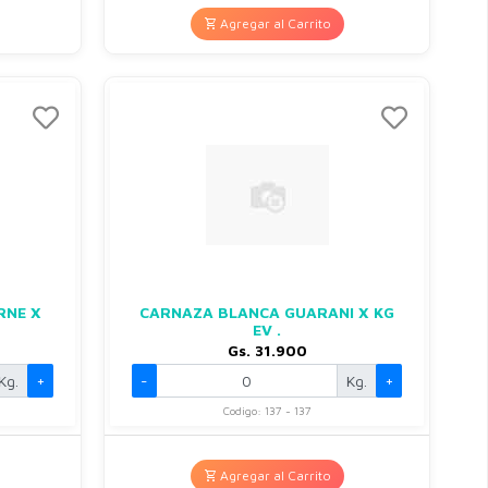
Agregar al Carrito
RNE X
CARNAZA BLANCA GUARANI X KG
EV .
Gs. 31.900
Kg.
+
-
Kg.
+
Codigo: 137 - 137
Agregar al Carrito