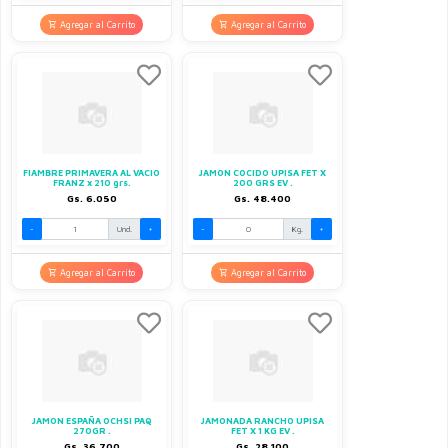
Agregar al Carrito
Agregar al Carrito
FIAMBRE PRIMAVERA AL VACIO
JAMON COCIDO UPISA FET X
FRANZ x 210 grs.
200 GRS EV .
Gs. 6.050
Gs. 48.400
-
Und.
+
-
Kg.
+
Agregar al Carrito
Agregar al Carrito
JAMON ESPAÑA OCHSI PAQ
JAMONADA RANCHO UPISA
270GR .
FET X 1 KG EV .
Gs. 36.700
Gs. 28.100