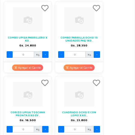
COMBO UPISA PARRILLERO X
COMBO PARRILLA OCHSI 15
KG .
UNIDADES PAQ 1KG .
Gs. 24.800
Gs. 28.350
-
Kg.
+
-
Kg.
+
Agregar al Carrito
Agregar al Carrito
CORIZO UPISA TOSCANA
CUADRADO OCHSI E CON
PRONTA X KG EV .
LOMO X KG..
Gs. 16.500
Gs. 23.800
-
Kg.
+
-
Kg.
+