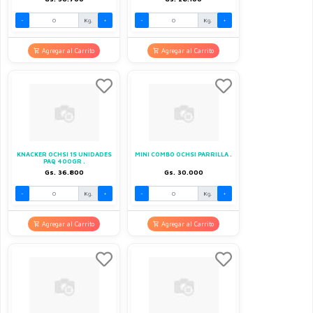
-
Kg.
+
-
Kg.
+
Agregar al Carrito
Agregar al Carrito
KNACKER OCHSI 15 UNIDADES
MINI COMBO OCHSI PARRILLA .
PAQ 400GR .
Gs. 36.800
Gs. 30.000
-
Kg.
+
-
Kg.
+
Agregar al Carrito
Agregar al Carrito