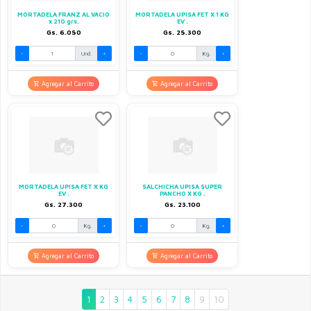
MORTADELA FRANZ AL VACIO
MORTADELA UPISA FET X 1 KG
x 210 grs.
EV .
Gs. 6.050
Gs. 25.300
-
Und.
+
-
Kg.
+
Agregar al Carrito
Agregar al Carrito
MORTADELA UPISA FET X KG
SALCHICHA UPISA SUPER
EV .
PANCHO X KG .
Gs. 27.300
Gs. 23.100
-
Kg.
+
-
Kg.
+
Agregar al Carrito
Agregar al Carrito
1
2
3
4
5
6
7
8
9
10