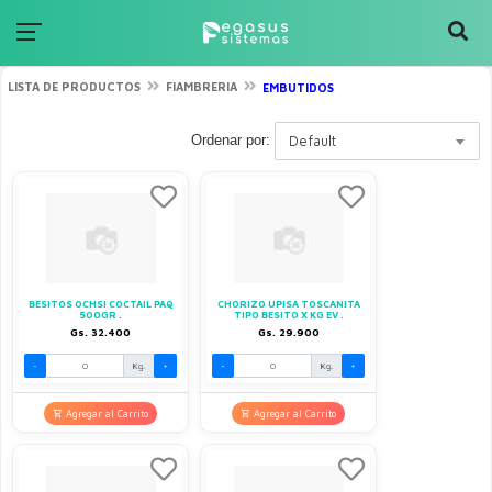
LISTA DE PRODUCTOS
FIAMBRERIA
EMBUTIDOS
Ordenar por:
Default
BESITOS OCHSI COCTAIL PAQ
CHORIZO UPISA TOSCANITA
500GR .
TIPO BESITO X KG EV .
Gs. 32.400
Gs. 29.900
-
Kg.
+
-
Kg.
+
Agregar al Carrito
Agregar al Carrito