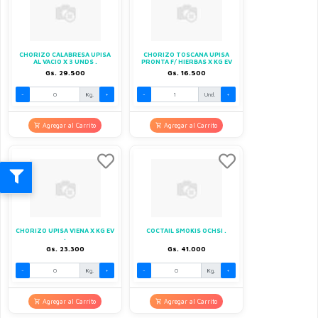
CHORIZO CALABRESA UPISA
CHORIZO TOSCANA UPISA
AL VACIO X 3 UNDS .
PRONTA F/ HIERBAS X KG EV
Gs. 29.500
Gs. 16.500
-
Kg.
+
-
Und.
+
Agregar al Carrito
Agregar al Carrito
CHORIZO UPISA VIENA X KG EV
COCTAIL SMOKIS OCHSI .
.
Gs. 23.300
Gs. 41.000
-
Kg.
+
-
Kg.
+
Agregar al Carrito
Agregar al Carrito