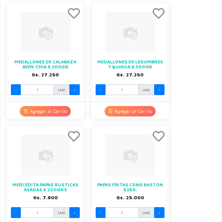
MEDALLONES DE CALABAZA
MEDALLONES DE LEGUMBRES
AVEN-CHIA X 300GR
Y QUINOA X 300GR
Gs. 27.250
Gs. 27.250
-
Und.
+
-
Und.
+
Agregar al Carrito
Agregar al Carrito
MERCEDITA PAPAS RUSTICAS
PAPAS FRITAS CONG BASTON
ASADAS X 200GRS
X2KG.
Gs. 7.900
Gs. 25.000
-
Und.
+
-
Und.
+