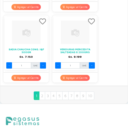
Agregar al Carrito
Agregar al Carrito
SADIA CHAUCHA CONG. IQF
VERDURAS MERCEDITA
300GR
SALTEADAS X 200GRS
Gs. 7.150
Gs. 9.199
-
Und.
+
-
Und.
+
Agregar al Carrito
Agregar al Carrito
1
2
3
4
5
6
7
8
9
10