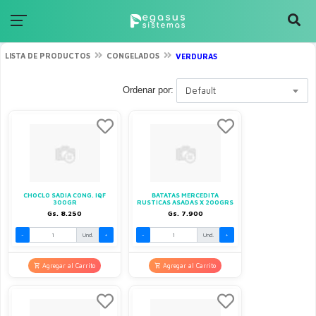
LISTA DE PRODUCTOS
CONGELADOS
VERDURAS
Ordenar por:
Default
CHOCLO SADIA CONG. IQF
BATATAS MERCEDITA
300GR
RUSTICAS ASADAS X 200GRS
Gs. 8.250
Gs. 7.900
-
Und.
+
-
Und.
+
Agregar al Carrito
Agregar al Carrito