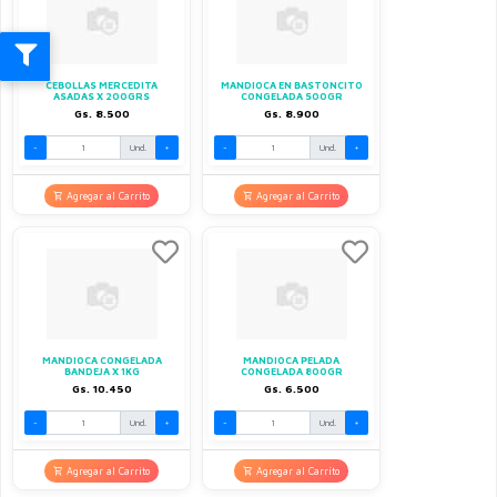
CEBOLLAS MERCEDITA
MANDIOCA EN BASTONCITO
ASADAS X 200GRS
CONGELADA 500GR
Gs. 8.500
Gs. 8.900
-
Und.
+
-
Und.
+
Agregar al Carrito
Agregar al Carrito
MANDIOCA CONGELADA
MANDIOCA PELADA
BANDEJA X 1KG
CONGELADA 800GR
Gs. 10.450
Gs. 6.500
-
Und.
+
-
Und.
+
Agregar al Carrito
Agregar al Carrito