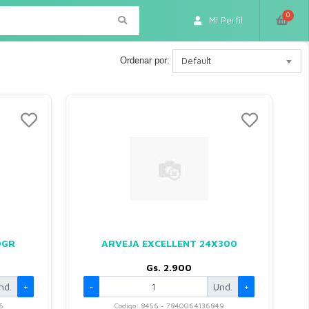
0
Mi Perfil
Ordenar por:
Default
0GR
ARVEJA EXCELLENT 24X300
Gs. 2.900
nd.
+
-
Und.
+
5
Codigo: 8456 - 7840064136849