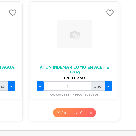
N AGUA
ATUN INDEMAR LOMO EN ACEITE
170g
Gs. 11.250
nd.
+
-
Und.
+
7
Codigo: 2583 - 7840045039695
Agregar al Carrito