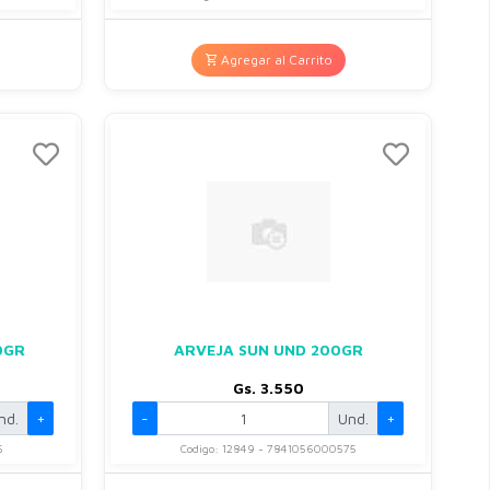
Agregar al Carrito
0GR
ARVEJA SUN UND 200GR
Gs. 3.550
nd.
+
-
Und.
+
5
Codigo: 12849 - 7841056000575