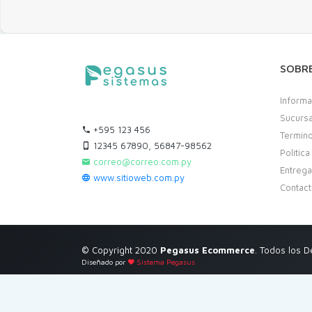
SOBR
Informa
Sucurs
+595 123 456
Termino
12345 67890, 56847-98562
Politic
correo@correo.com.py
Entreg
www.sitioweb.com.py
Contac
© Copyright 2020
Pegasus Ecommerce
. Todos los 
Diseñado por
Sistema Pegasus