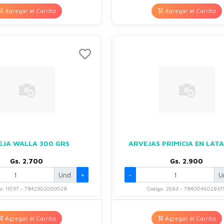
Agregar al Carrito
Agregar al Carrito
EJA WALLA 300 GRS
ARVEJAS PRIMICIA EN LAT
Gs. 2.700
Gs. 2.900
Und.
+
-
U
go: 11037 - 7842302000028
Codigo: 2593 - 784004502937
Agregar al Carrito
Agregar al Carrito