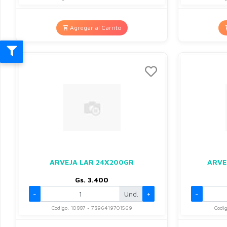
Agregar al Carrito
ARVEJA LAR 24X200GR
ARVE
Gs. 3.400
-
Und.
+
-
Codigo: 10887 - 7896419701569
Codi