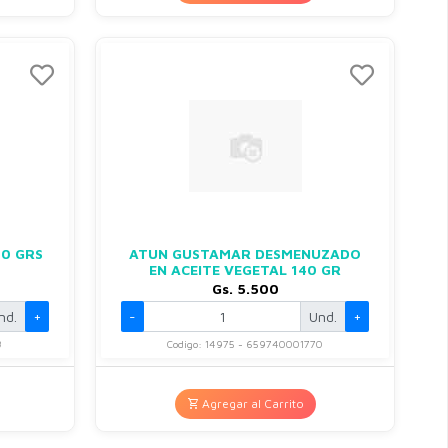
40 GRS
ATUN GUSTAMAR DESMENUZADO
EN ACEITE VEGETAL 140 GR
Gs. 5.500
nd.
+
-
Und.
+
8
Codigo: 14975 - 659740001770
Agregar al Carrito