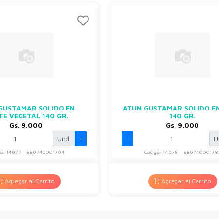
GUSTAMAR SOLIDO EN
ATUN GUSTAMAR SOLIDO E
TE VEGETAL 140 GR.
140 GR.
Gs. 9.000
Gs. 9.000
Und.
+
-
U
go: 14977 - 659740001794
Codigo: 14976 - 65974000178
Agregar al Carrito
Agregar al Carrito