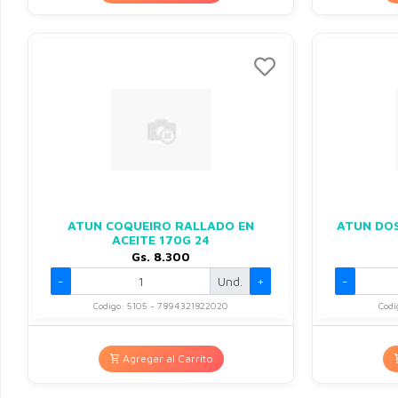
ATUN COQUEIRO RALLADO EN
ATUN DOS
ACEITE 170G 24
Gs. 8.300
-
Und.
+
-
Codigo: 5105 - 7894321822020
Codi
Agregar al Carrito