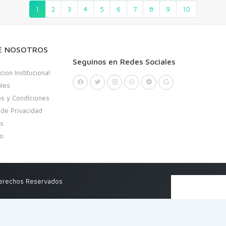
1
2
3
4
5
6
7
8
9
10
E NOSOTROS
Seguinos en Redes Sociales
cion Institucional
ales
s y Condiciones
a de Privacidad
as
to
Derechos Reservados