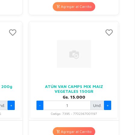
Agregar al Carrito
A 200g
ATÚN VAN CAMPS MIX MAIZ
VEGETALES 150GR
Gs. 15.000
nd.
+
-
Und.
+
5
Codigo: 7395 - 7702367001197
Agregar al Carrito