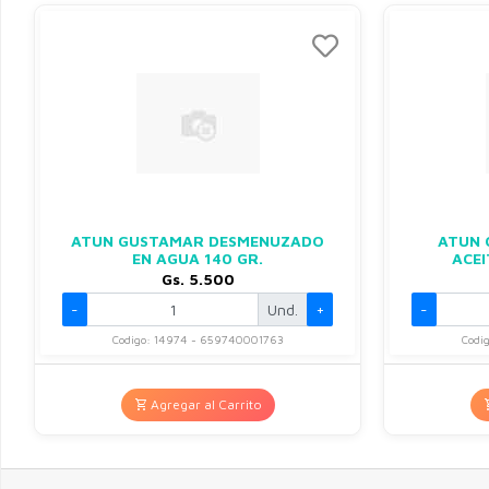
ATUN GUSTAMAR DESMENUZADO
ATUN 
EN AGUA 140 GR.
ACEI
Gs. 5.500
-
Und.
+
-
Codigo: 14974 - 659740001763
Codi
Agregar al Carrito