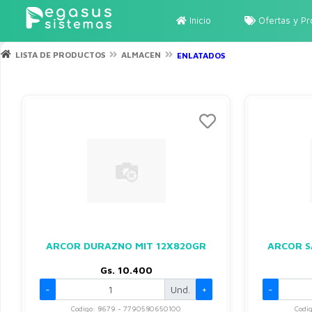
Inicio
Ofertas y P
LISTA DE PRODUCTOS
ALMACEN
ENLATADOS
ARCOR DURAZNO MIT 12X820GR
ARCOR S
Gs. 10.400
-
Und.
+
-
Codigo: 8679 - 7790580650100
Codi