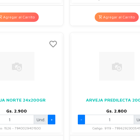
Agregar al Carrito
Agregar al Carrito
JA NORTE 24x200GR
ARVEJA PREDILECTA 20
Gs. 2.900
Gs. 2.800
Und.
+
-
U
go: 1526 - 7840029401500
Codigo: 9119 - 789629230054