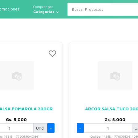
Comprar por
romociones
Categorias
ALSA POMAROLA 200GR
ARCOR SALSA TUCO 20
Gs. 5.000
Gs. 5.000
Und.
+
-
U
go: 14613 - 7790580408411
Codigo: 14615 - 779058041408