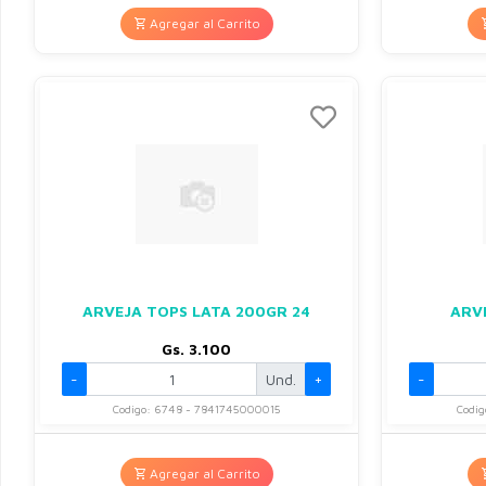
Agregar al Carrito
ARVEJA TOPS LATA 200GR 24
ARV
Gs. 3.100
-
Und.
+
-
Codigo: 6748 - 7841745000015
Codi
Agregar al Carrito