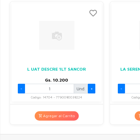
L UAT DESCRE 1LT SANCOR
LA SERE
Gs. 10.200
-
Und.
+
-
Codigo: 14704 - 7790080038224
Codi
Agregar al Carrito