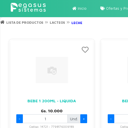
Inicio
Ofertas y P
LISTA DE PRODUCTOS
LACTEOS
LECHE
BEBE 1 200ML - LIQUIDA
BE
Gs. 10.000
-
Und.
+
-
Codigo: 14721 - 7798176009189
Codi