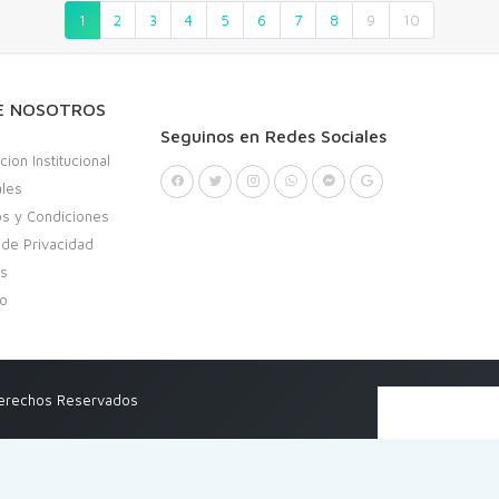
1
2
3
4
5
6
7
8
9
10
E NOSOTROS
Seguinos en Redes Sociales
cion Institucional
ales
s y Condiciones
a de Privacidad
as
to
Derechos Reservados