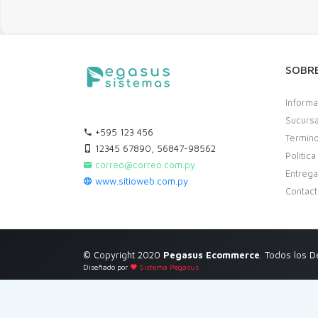
SOBR
Informa
Sucurs
+595 123 456
Termino
12345 67890, 56847-98562
Politic
correo@correo.com.py
Entreg
www.sitioweb.com.py
Contac
© Copyright 2020
Pegasus Ecommerce
. Todos los 
Diseñado por
Sistema Pegasus