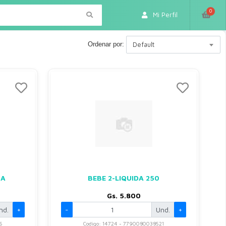
0
Mi Perfil
Ordenar por:
Default
DA
BEBE 2-LIQUIDA 250
Gs. 5.800
nd.
+
-
Und.
+
6
Codigo: 14724 - 7790080038521