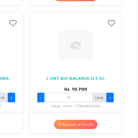
TERA
L UAT BIO BALANCE 1LT SC
Gs. 10.700
nd.
+
-
Und.
+
1
Codigo: 14705 - 7790080038316
Agregar al Carrito