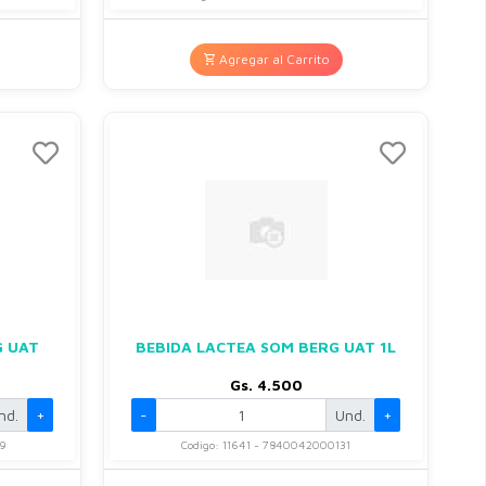
Agregar al Carrito
G UAT
BEBIDA LACTEA SOM BERG UAT 1L
Gs. 4.500
nd.
+
-
Und.
+
9
Codigo: 11641 - 7840042000131