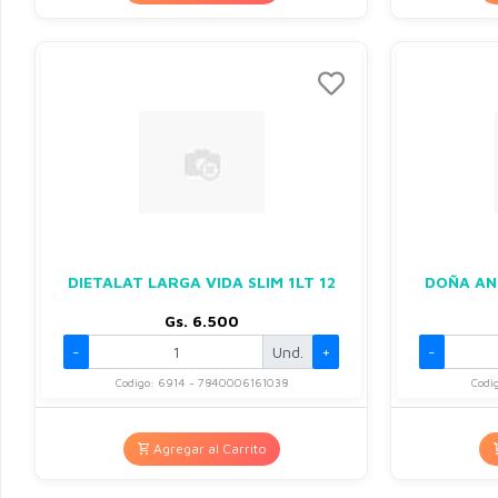
DIETALAT LARGA VIDA SLIM 1LT 12
DOÑA AN
Gs. 6.500
-
Und.
+
-
Codigo: 6914 - 7840006161038
Codi
Agregar al Carrito