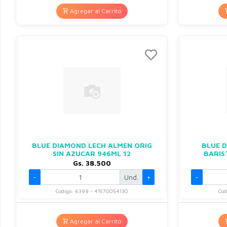
Agregar al Carrito
BLUE DIAMOND LECH ALMEN ORIG
BLUE 
SIN AZUCAR 946ML 12
BARIS
Gs. 38.500
-
Und.
+
-
Codigo: 6399 - 41570054130
Cod
Agregar al Carrito