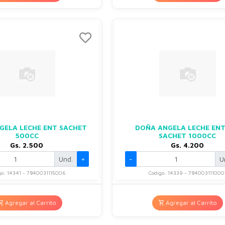
GELA LECHE ENT SACHET
DOÑA ANGELA LECHE EN
500CC
SACHET 1000CC
Gs. 2.500
Gs. 4.200
Und.
+
-
U
go: 14341 - 7840031115006
Codigo: 14339 - 784003111000
Agregar al Carrito
Agregar al Carrito