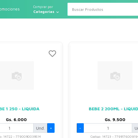
Comprar por
romociones
Categorias
BE 1 250 - LIQUIDA
BEBE 2 200ML - LIQUI
Gs. 6.000
Gs. 9.500
Und.
+
-
U
go: 14722 - 7790080038514
Codigo: 14723 - 779817600919