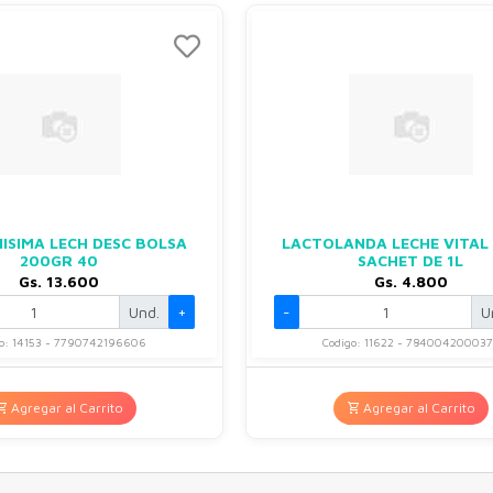
NISIMA LECH DESC BOLSA
LACTOLANDA LECHE VITAL
200GR 40
SACHET DE 1L
Gs. 13.600
Gs. 4.800
Und.
+
-
U
go: 14153 - 7790742196606
Codigo: 11622 - 784004200037
Agregar al Carrito
Agregar al Carrito