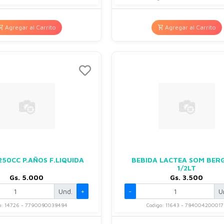
Agregar al Carrito
Agregar al Carrito
250CC P.AÑOS F.LIQUIDA
BEBIDA LACTEA SOM BER
1/2LT
Gs. 5.000
Gs. 3.500
Und.
+
-
U
o: 14726 - 7790080038484
Codigo: 11643 - 784004200017