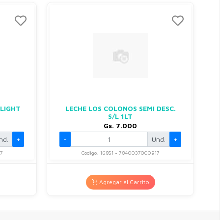
 LIGHT
LECHE LOS COLONOS SEMI DESC.
S/L 1LT
Gs. 7.000
nd.
+
-
Und.
+
7
Codigo: 16851 - 7840037000917
Agregar al Carrito