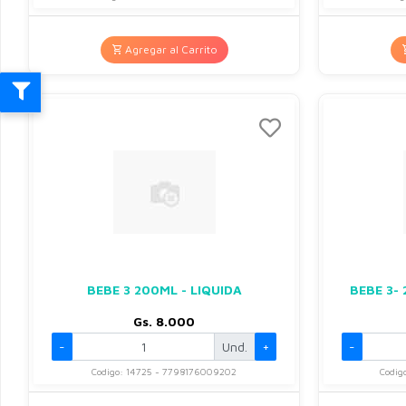
Agregar al Carrito
BEBE 3 200ML - LIQUIDA
BEBE 3- 
Gs. 8.000
-
Und.
+
-
Codigo: 14725 - 7798176009202
Codig