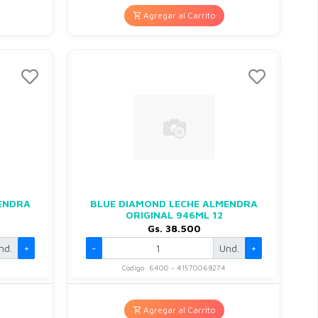
Agregar al Carrito
ENDRA
BLUE DIAMOND LECHE ALMENDRA
ORIGINAL 946ML 12
Gs. 38.500
nd.
+
-
Und.
+
Codigo: 6400 - 41570068274
Agregar al Carrito