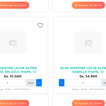
Agregar al Carrito
Agregar al Carrito
DIAMOND LECHE ALMEN
BLUE DIAMOND LECHE ALM
TA SIN AZUC 946ML 12
VAINILLA 946ML 12.
Gs. 41.000
Gs. 34.500
Und.
+
-
U
igo: 6392 - 41570110034
Codigo: 6398 - 41570054161
Agregar al Carrito
Agregar al Carrito