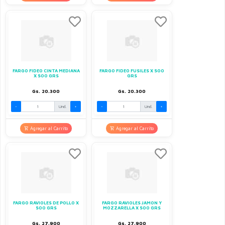
FARGO FIDEO CINTA MEDIANA
FARGO FIDEO FUSILES X 500
X 500 GRS
GRS
Gs. 20.300
Gs. 20.300
-
Und.
+
-
Und.
+
Agregar al Carrito
Agregar al Carrito
FARGO RAVIOLES DE POLLO X
FARGO RAVIOLES JAMON Y
500 GRS
MOZZARELLA X 500 GRS
Gs. 27.900
Gs. 27.900