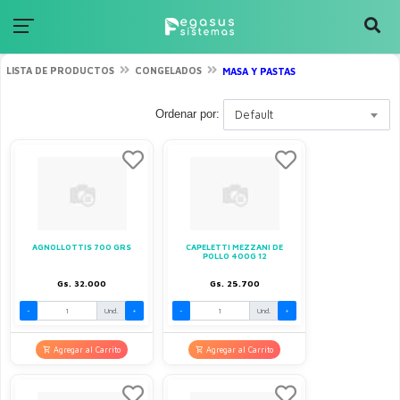
LISTA DE PRODUCTOS
CONGELADOS
MASA Y PASTAS
Ordenar por:
Default
AGNOLLOTTIS 700 GRS
CAPELETTI MEZZANI DE
POLLO 400G 12
Gs. 32.000
Gs. 25.700
-
Und.
+
-
Und.
+
Agregar al Carrito
Agregar al Carrito