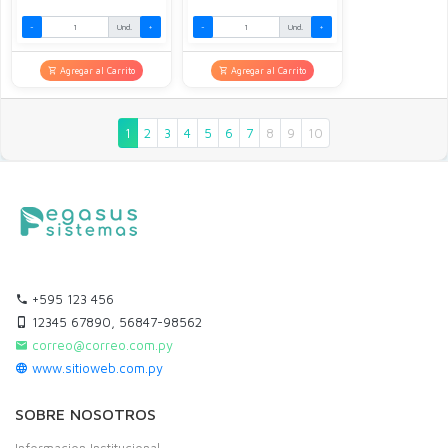
-
Und.
+
-
Und.
+
Agregar al Carrito
Agregar al Carrito
1
2
3
4
5
6
7
8
9
10
+595 123 456
12345 67890, 56847-98562
correo@correo.com.py
www.sitioweb.com.py
SOBRE NOSOTROS