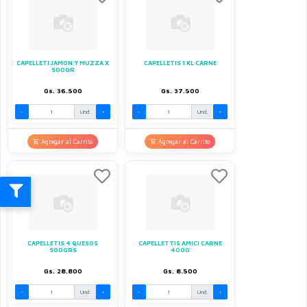
CAPELLETI JAMON Y MUZZA X
CAPELLETIS 1 KL CARNE
500GR
Gs. 36.500
Gs. 37.500
-
Und.
+
-
Und.
+
Agregar al Carrito
Agregar al Carrito
CAPELLETIS 4 QUESOS
CAPELLETTIS AMICI CARNE
500GRS
400G
Gs. 28.800
Gs. 8.500
-
Und.
+
-
Und.
+