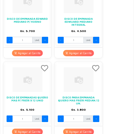
DISCO DE EMPANADA EDWARD
DISCO DE EMPANADA
MEDIANO P/ HORNO
EDWUARD MEDIANO
INTEGRAL
Gs. 5.700
Gs. 4.500
-
Und.
+
-
Und.
+
Agregar al Carrito
Agregar al Carrito
DISCO DE EMPANADAS QUIERO
DISCO PARA EMPANADA
MAS P/ FREÍR X 12 UNID
QUIERO MAS FREÍR MEDIAN.12
UN.
Gs. 5.100
Gs. 3.800
-
Und.
+
-
Und.
+
Agregar al Carrito
Agregar al Carrito