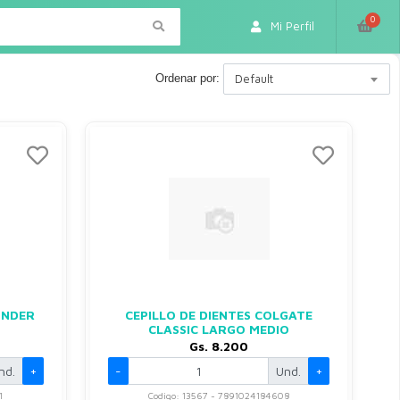
0
Mi Perfil
Ordenar por:
Default
ONDER
CEPILLO DE DIENTES COLGATE
CLASSIC LARGO MEDIO
Gs. 8.200
nd.
+
-
Und.
+
1
Codigo: 13567 - 7891024184608