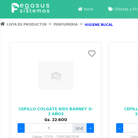
Inicio
Ofertas y P
LISTA DE PRODUCTOS
PERFUMERIA
HIGIENE BUCAL
CEPILLO COLGATE KIDS BARNEY 0-
CEPIL
2 AÑOS
S
Gs. 22.600
-
Und.
+
-
Codigo: 17379 - 7591083011081
Codi