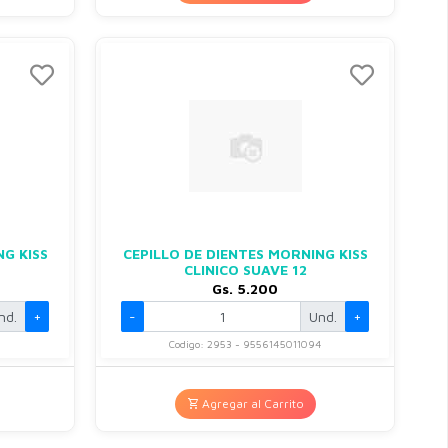
NG KISS
CEPILLO DE DIENTES MORNING KISS
CLINICO SUAVE 12
Gs. 5.200
nd.
+
-
Und.
+
Codigo: 2953 - 9556145011094
Agregar al Carrito