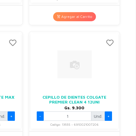
Agregar al Carrito
TE MAX
CEPILLO DE DIENTES COLGATE
PREMIER CLEAN 4 12UNI
Gs. 9.300
nd.
+
-
Und.
+
5
Codigo: 13555 - 6910021007206