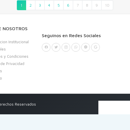
1
2
3
4
5
6
7
8
9
10
E NOSOTROS
Seguinos en Redes Sociales
cion Institucional
ales
s y Condiciones
a de Privacidad
as
to
Derechos Reservados