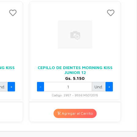
NG KISS
CEPILLO DE DIENTES MORNING KISS
JUNIOR 12
Gs. 5.150
nd.
+
-
Und.
+
4
Codigo: 2957 - 9556145012015
Agregar al Carrito