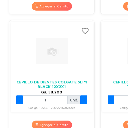
Agregar al Carrito
CEPILLO DE DIENTES COLGATE SLIM
CEPILL
BLACK 12X2X1
Gs. 38.200
-
Und.
+
-
Codigo: 13556 - 7509546061689
Codig
Agregar al Carrito