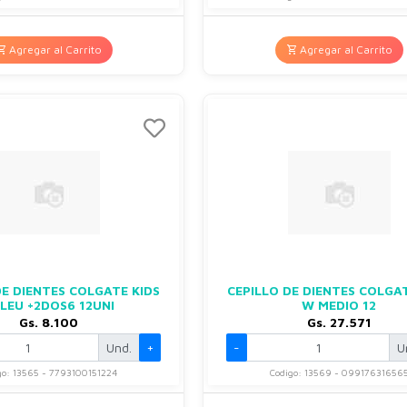
Agregar al Carrito
Agregar al Carrito
DE DIENTES COLGATE KIDS
CEPILLO DE DIENTES COLGA
LEU +2DOS6 12UNI
W MEDIO 12
Gs. 8.100
Gs. 27.571
Und.
+
-
U
go: 13565 - 7793100151224
Codigo: 13569 - 09917631656