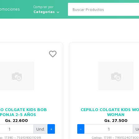
Comprar por
romociones
Categorias
LO COLGATE KIDS BOB
CEPILLO COLGATE KIDS W
PONJA 2-5 AÑOS
WOMAN
Gs. 22.600
Gs. 27.500
Und.
+
-
U
go: 17380 - 7591083011098
Codigo: 17381 - 789102407300