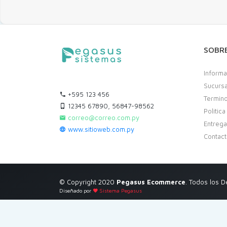
SOBR
Informa
Sucurs
+595 123 456
Termino
12345 67890, 56847-98562
Politic
correo@correo.com.py
Entreg
www.sitioweb.com.py
Contac
© Copyright 2020
Pegasus Ecommerce
. Todos los 
Diseñado por
Sistema Pegasus