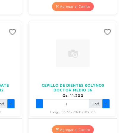
Agregar al Carrito
GATE
CEPILLO DE DIENTES KOLYNOS
12
DOCTOR MEDIO 36
Gs. 11.200
nd.
+
-
Und.
+
7
Codigo: 13572 - 7891528091716
Agregar al Carrito