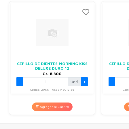
CEPILLO DE DIENTES MORNING KISS
CEPILLO 
DELUXE DURO 12
Gs. 8.300
-
Und.
+
-
Codigo: 2966 - 9556145012138
Codi
Agregar al Carrito