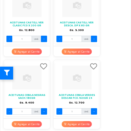
ACEITUNAS CASTELL VER
ACEITUNAS CASTELL VER
CLASIC FCO X 200 GR
DESCA. DP X 80 GR
Gs. 12.800
Gs. 5.300
-
Und.
+
-
Und.
+
Agregar al Carrito
Agregar al Carrito
ACEITUNAS CEBILA NEGRAS
ACEITUNAS CEBILA VERDES
SACH.180GR
DESCAR FCO.160GR 24
Gs. 9.400
Gs. 12.700
-
Und.
+
-
Und.
+
Agregar al Carrito
Agregar al Carrito