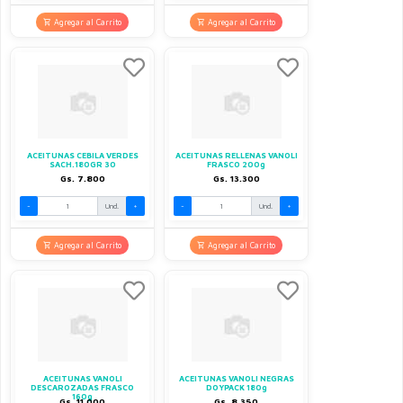
Agregar al Carrito
Agregar al Carrito
ACEITUNAS CEBILA VERDES
ACEITUNAS RELLENAS VANOLI
SACH.180GR 30
FRASCO 200g
Gs. 7.800
Gs. 13.300
-
Und.
+
-
Und.
+
Agregar al Carrito
Agregar al Carrito
ACEITUNAS VANOLI
ACEITUNAS VANOLI NEGRAS
DESCAROZADAS FRASCO
DOYPACK 180g
160g
Gs. 11.000
Gs. 8.350