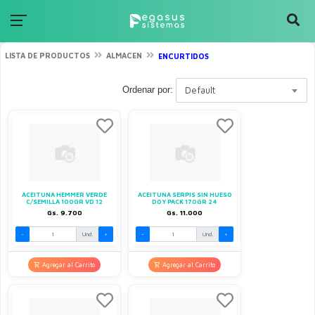
LISTA DE PRODUCTOS
ALMACEN
ENCURTIDOS
Ordenar por:
Default
ACEITUNA HEMMER VERDE
ACEITUNA SERPIS SIN HUESO
C/SEMILLA 100GR VD 12
DOY PACK 170GR 24
Gs. 9.700
Gs. 11.000
-
Und.
+
-
Und.
+
Agregar al Carrito
Agregar al Carrito