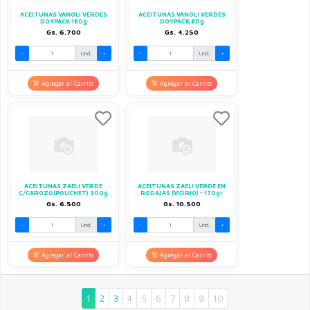
ACEITUNAS VANOLI VERDES
ACEITUNAS VANOLI VERDES
DOYPACK 180g
DOYPACK 80g
Gs. 6.700
Gs. 4.250
-
Und.
+
-
Und.
+
Agregar al Carrito
Agregar al Carrito
ACEITUNAS ZAELI VERDE
ACEITUNAS ZAELI VERDE EN
C/CAROZO(POUCHET) 300g
RODAJAS (VIDRIO) - 170gr
Gs. 6.500
Gs. 10.500
-
Und.
+
-
Und.
+
Agregar al Carrito
Agregar al Carrito
1
2
3
4
5
6
7
8
9
10