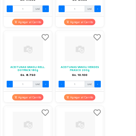
-
Und.
+
-
Und.
+
Agregar al Carrito
Agregar al Carrito
ACEITUNAS VANOLI RELL.
ACEITUNAS VANOLI VERDES
DOYPACK 180g
FRASCO 200g
Gs. 8.750
Gs. 10.100
-
Und.
+
-
Und.
+
Agregar al Carrito
Agregar al Carrito