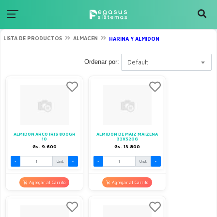
LISTA DE PRODUCTOS
ALMACEN
HARINA Y ALMIDON
Ordenar por:
Default
ALMIDON ARCO IRIS 800GR
ALMIDON DE MAIZ MAIZENA
10
32X520G
Gs. 9.600
Gs. 13.800
-
Und.
+
-
Und.
+
Agregar al Carrito
Agregar al Carrito