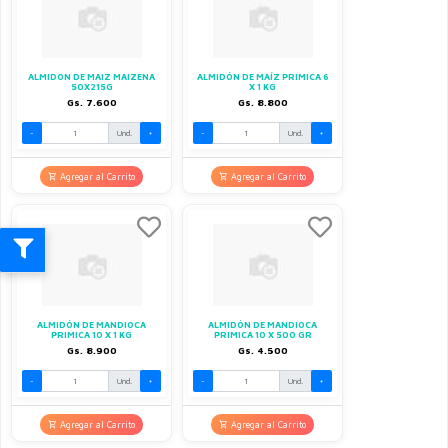
ALMIDON DE MAIZ MAIZENA
ALMIDÓN DE MAÍZ PRIMICA 6
50X215G
X 1 KG
Gs. 7.600
Gs. 8.800
-
Und.
+
-
Und.
+
Agregar al Carrito
Agregar al Carrito
ALMIDÓN DE MANDIOCA
ALMIDÓN DE MANDIOCA
PRIMICA 10 X 1 KG
PRIMICA 10 X 500 GR
Gs. 8.900
Gs. 4.500
-
Und.
+
-
Und.
+
Agregar al Carrito
Agregar al Carrito