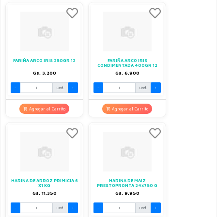
FARIÑA ARCO IRIS 250GR 12
FARIÑA ARCO IRIS
CONDIMENTADA 400GR 12
Gs. 3.200
Gs. 6.900
-
Und.
+
-
Und.
+
Agregar al Carrito
Agregar al Carrito
HARINA DE ARROZ PRIMICIA 6
HARINA DE MAIZ
X1 KG
PRESTOPRONTA 24x750 G
Gs. 11.350
Gs. 9.950
-
Und.
+
-
Und.
+