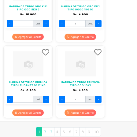
HARINA DE TRIGO ORO KU´I
HARINA DE TRIGO ORO KU´I
TIPO 000 5KG 2
TIPO 0000 1KG 10
Gs. 18.900
Gs. 4.900
-
Und.
+
-
Und.
+
Agregar al Carrito
Agregar al Carrito
HARINA DE TRIGO PRIMICA
HARINA DE TRIGO PRIMICIA
TIPO LEUDANTE 10 X 1KG
TIPO 000 10X1
Gs. 6.900
Gs. 4.200
-
Und.
+
-
Und.
+
Agregar al Carrito
Agregar al Carrito
1
2
3
4
5
6
7
8
9
10