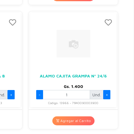
 8
ALAMO CAJITA GRAMPA Nº 24/6
Gs. 1.400
nd.
+
-
Und.
+
03
Codigo: 13966 - 7840090003900
Agregar al Carrito