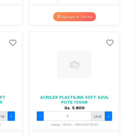
Agregar al Carrito
OFT
ACRILEX PLASTILINA SOFT AZUL
R
POTE 150GR
Gs. 5.800
nd.
+
-
Und.
+
9
Codigo: 13928 - 7891153073040