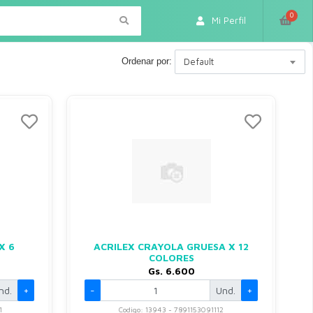
0
Mi Perfil
Ordenar por:
Default
X 6
ACRILEX CRAYOLA GRUESA X 12
COLORES
Gs. 6.600
nd.
+
-
Und.
+
1
Codigo: 13943 - 7891153091112