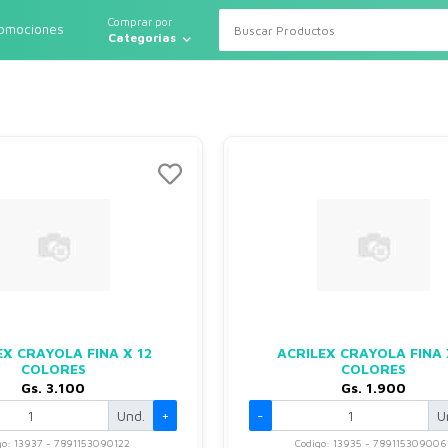
Comprar por
romociones
Categorias
EX CRAYOLA FINA X 12
ACRILEX CRAYOLA FINA 
COLORES
COLORES
Gs. 3.100
Gs. 1.900
Und.
+
-
U
go: 13937 - 7891153090122
Codigo: 13935 - 789115309006