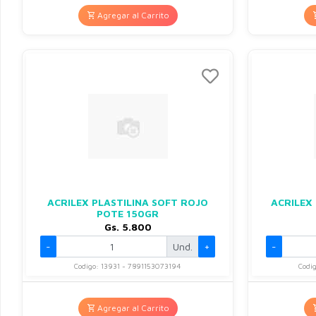
Agregar al Carrito
ACRILEX PLASTILINA SOFT ROJO
ACRILEX
POTE 150GR
Gs. 5.800
-
Und.
+
-
Codigo: 13931 - 7891153073194
Codi
Agregar al Carrito