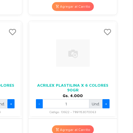
Agregar al Carrito
COLORES
ACRILEX PLASTILINA X 6 COLORES
90GR
Gs. 4.000
nd.
+
-
Und.
+
4
Codigo: 13922 - 7891153070063
Agregar al Carrito