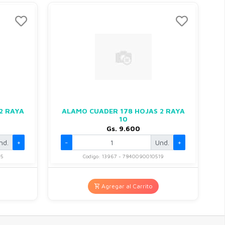
2 RAYA
ALAMO CUADER 178 HOJAS 2 RAYA
10
Gs. 9.600
nd.
+
-
Und.
+
65
Codigo: 13967 - 7840090010519
Agregar al Carrito