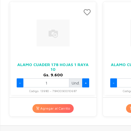
ALAMO CUADER 178 HOJAS 1 RAYA
ALAMO CU
10
Gs. 9.600
-
Und.
+
-
Codigo: 13980 - 7840090010687
Codig
Agregar al Carrito