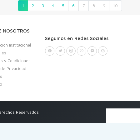
1
2
3
4
5
6
7
8
9
10
E NOSOTROS
Seguinos en Redes Sociales
cion Institucional
ales
s y Condiciones
a de Privacidad
as
to
Derechos Reservados