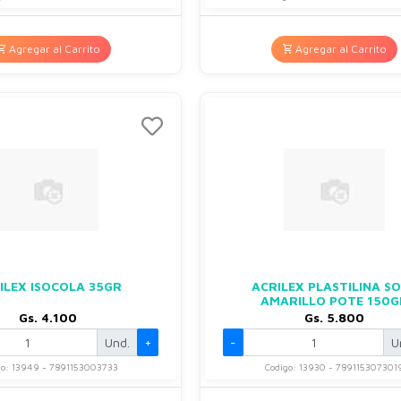
Agregar al Carrito
Agregar al Carrito
ILEX ISOCOLA 35GR
ACRILEX PLASTILINA S
AMARILLO POTE 150G
Gs. 4.100
Gs. 5.800
Und.
+
-
U
go: 13949 - 7891153003733
Codigo: 13930 - 789115307301