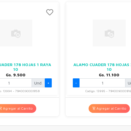
ADER 178 HOJAS 1 RAYA
ALAMO CUADER 178 HOJAS 
10
10
Gs. 9.500
Gs. 11.100
Und.
+
-
U
o: 13994 - 7840090008158
Codigo: 13995 - 78400900081
Agregar al Carrito
Agregar al Carrito