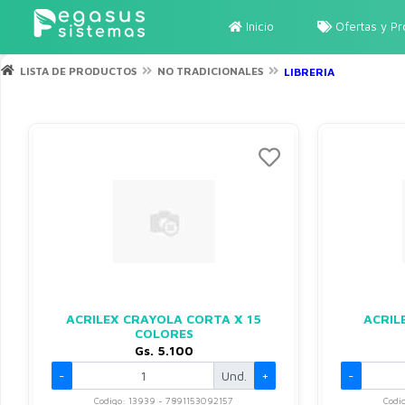
Inicio
Ofertas y P
LISTA DE PRODUCTOS
NO TRADICIONALES
LIBRERIA
ACRILEX CRAYOLA CORTA X 15
ACRIL
COLORES
Gs. 5.100
-
Und.
+
-
Codigo: 13939 - 7891153092157
Codi