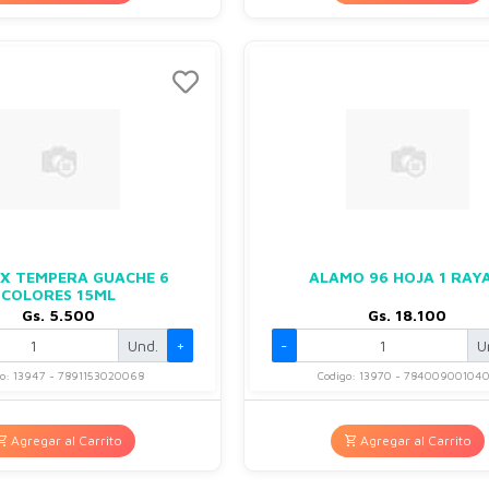
EX TEMPERA GUACHE 6
ALAMO 96 HOJA 1 RAYA
COLORES 15ML
Gs. 5.500
Gs. 18.100
Und.
+
-
U
go: 13947 - 7891153020068
Codigo: 13970 - 78400900104
Agregar al Carrito
Agregar al Carrito