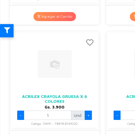
Agregar al Carrito
ACRILEX CRAYOLA GRUESA X 6
ACR
COLORES
Gs. 3.900
-
Und.
+
-
Codigo: 13941 - 7891153091020
Codi