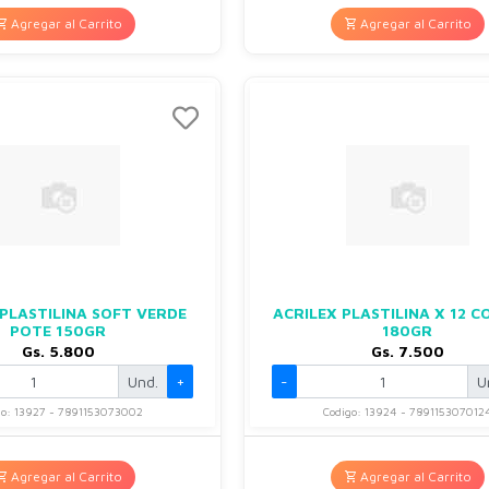
Agregar al Carrito
Agregar al Carrito
 PLASTILINA SOFT VERDE
ACRILEX PLASTILINA X 12 
POTE 150GR
180GR
Gs. 5.800
Gs. 7.500
Und.
+
-
U
go: 13927 - 7891153073002
Codigo: 13924 - 789115307012
Agregar al Carrito
Agregar al Carrito