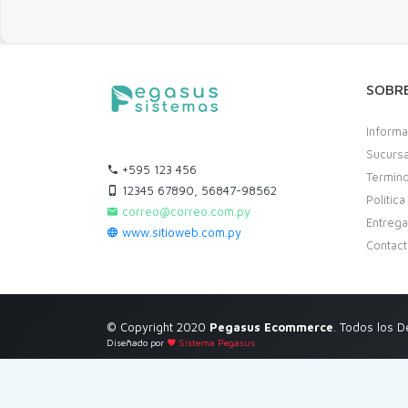
SOBR
Informa
Sucurs
+595 123 456
Termino
12345 67890, 56847-98562
Politic
correo@correo.com.py
Entreg
www.sitioweb.com.py
Contac
© Copyright 2020
Pegasus Ecommerce
. Todos los 
Diseñado por
Sistema Pegasus