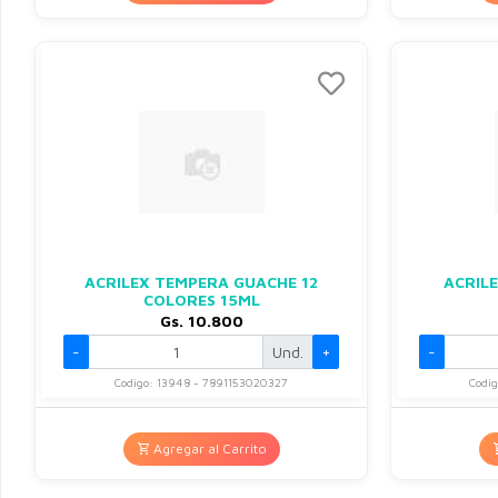
ACRILEX TEMPERA GUACHE 12
ACRIL
COLORES 15ML
Gs. 10.800
-
Und.
+
-
Codigo: 13948 - 7891153020327
Codi
Agregar al Carrito