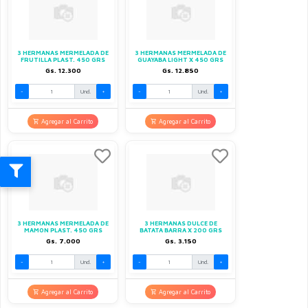
3 HERMANAS MERMELADA DE
3 HERMANAS MERMELADA DE
FRUTILLA PLAST. 450 GRS
GUAYABA LIGHT X 450 GRS
Gs. 12.300
Gs. 12.850
-
Und.
+
-
Und.
+
Agregar al Carrito
Agregar al Carrito
3 HERMANAS MERMELADA DE
3 HERMANAS DULCE DE
MAMON PLAST. 450 GRS
BATATA BARRA X 200 GRS
Gs. 7.000
Gs. 3.150
-
Und.
+
-
Und.
+
Agregar al Carrito
Agregar al Carrito