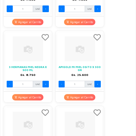
-
Und.
+
-
Und.
+
Agregar al Carrito
Agregar al Carrito
3 HERMANAS MIEL NEGRA X
APIGOLD MI MIEL OSITO X 300
500 ML
GR
Gs. 8.750
Gs. 25.600
-
Und.
+
-
Und.
+
Agregar al Carrito
Agregar al Carrito