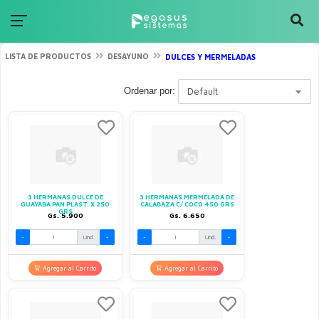
LISTA DE PRODUCTOS
DESAYUNO
DULCES Y MERMELADAS
Ordenar por:
Default
3 HERMANAS DULCE DE
3 HERMANAS MERMELADA DE
GUAYABA PAN PLAST. X 250
CALABAZA C/ COCO 450 GRS
GRS
Gs. 5.900
Gs. 6.650
-
Und.
+
-
Und.
+
Agregar al Carrito
Agregar al Carrito