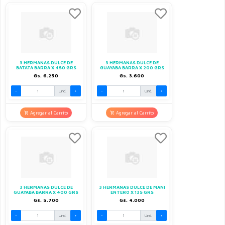
3 HERMANAS DULCE DE
3 HERMANAS DULCE DE
BATATA BARRA X 450 GRS
GUAYABA BARRA X 200 GRS
Gs. 6.250
Gs. 3.600
-
Und.
+
-
Und.
+
Agregar al Carrito
Agregar al Carrito
3 HERMANAS DULCE DE
3 HERMANAS DULCE DE MANI
GUAYABA BARRA X 400 GRS
ENTERO X 135 GRS
Gs. 5.700
Gs. 4.000
-
Und.
+
-
Und.
+