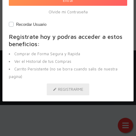
Entrar
Contacto
Olvide mi Contraseña
Seguinos en Redes Sociales
Recordar Usuario
Registrate hoy y podras acceder a estos
beneficios:
Comprar de Forma Segura y Rapida
Ver el Historial de tus Compras
© Copyright 2020
Pegasus Ecommerce
. Todos los Derechos
Reservados
Carrito Persistente (no se borra cuando salis de nuestra
Diseñado por
Sistema Pegasus
pagina)
REGISTRARME