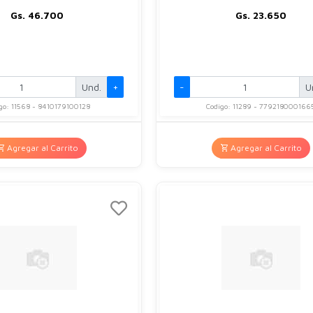
Gs. 46.700
Gs. 23.650
Und.
+
-
U
go: 11568 - 8410179100128
Codigo: 11289 - 779218000166
Agregar al Carrito
Agregar al Carrito