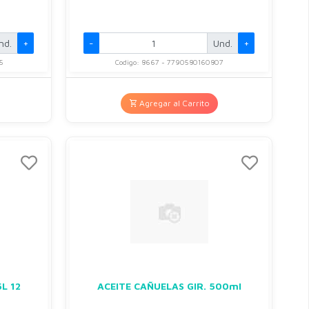
nd.
+
-
Und.
+
5
Codigo: 8667 - 7790580160807
Agregar al Carrito
L 12
ACEITE CAÑUELAS GIR. 500ml