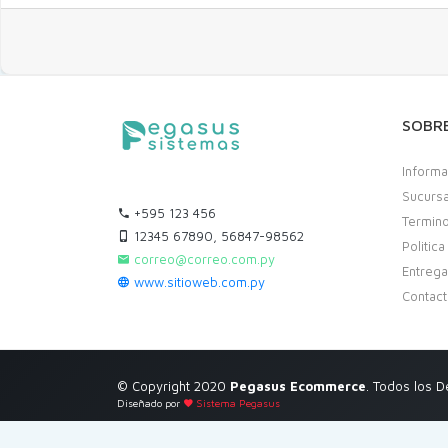
SOBR
Informa
Sucurs
+595 123 456
Termino
12345 67890, 56847-98562
Politic
correo@correo.com.py
Entreg
www.sitioweb.com.py
Contac
© Copyright 2020
Pegasus Ecommerce
. Todos los 
Diseñado por
Sistema Pegasus