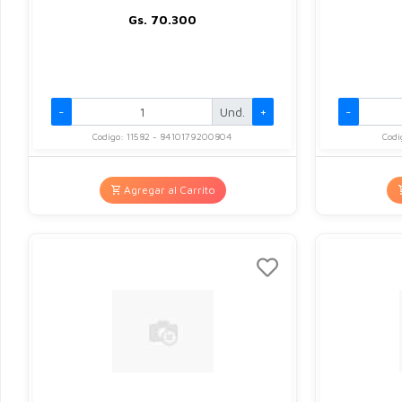
Gs. 70.300
-
Und.
+
-
Codigo: 11582 - 8410179200804
Codi
Agregar al Carrito