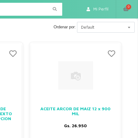
0
Mi Perfil
Ordenar por:
Default
 DE
ACEITE ARCOR DE MAIZ 12 x 900
TEXTO
MIL
PCION
Gs. 26.950