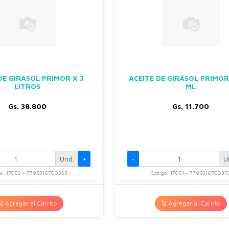
DE GIRASOL PRIMOR X 3
ACEITE DE GIRASOL PRIMOR
LITROS
ML
Gs. 38.800
Gs. 11.700
Und.
+
-
U
go: 17052 - 7798316700358
Codigo: 17051 - 779831670037
Agregar al Carrito
Agregar al Carrito