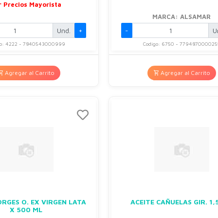
r Precios Mayorista
MARCA: ALSAMAR
Und.
+
-
U
go: 4222 - 7840543000999
Codigo: 6750 - 779487000025
Agregar al Carrito
Agregar al Carrito
ORGES O. EX VIRGEN LATA
ACEITE CAÑUELAS GIR. 1,5
X 500 ML