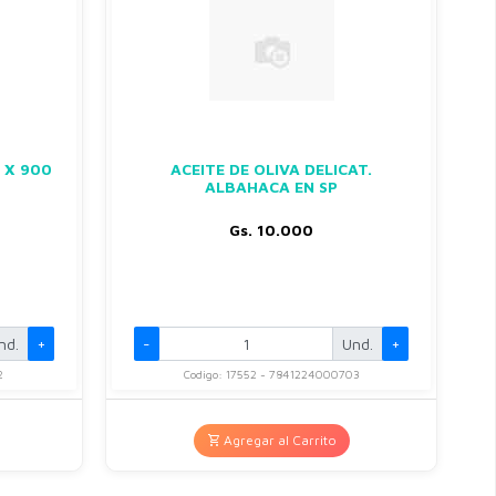
 X 900
ACEITE DE OLIVA DELICAT.
ALBAHACA EN SP
Gs. 10.000
nd.
+
-
Und.
+
2
Codigo: 17552 - 7841224000703
Agregar al Carrito