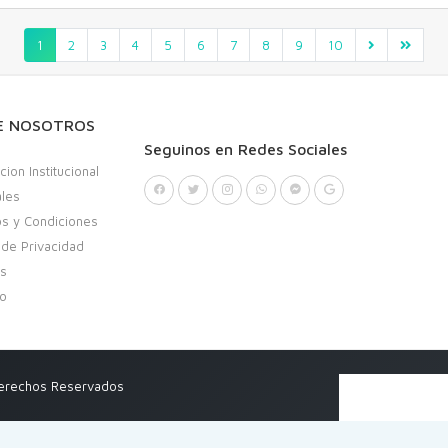
1
2
3
4
5
6
7
8
9
10
E NOSOTROS
Seguinos en Redes Sociales
cion Institucional
ales
s y Condiciones
a de Privacidad
as
to
Derechos Reservados