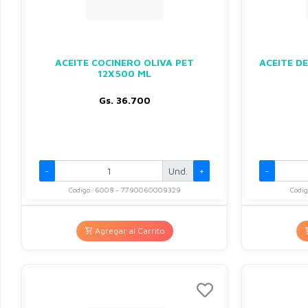
ACEITE COCINERO OLIVA PET
ACEITE D
12X500 ML
Gs. 36.700
-
Und.
+
-
Codigo: 6008 - 7790060009329
Codi
Agregar al Carrito