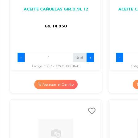
ACEITE CAÑUELAS GIR.0,9L 12
ACEITE 
Gs. 14.950
-
Und.
+
-
Codigo: 11287 - 7792180001641
Codi
Agregar al Carrito