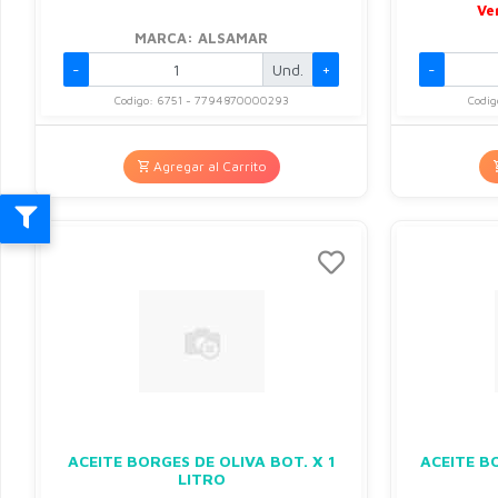
Ve
MARCA: ALSAMAR
-
Und.
+
-
Codigo: 6751 - 7794870000293
Codi
Agregar al Carrito
ACEITE BORGES DE OLIVA BOT. X 1
ACEITE B
LITRO