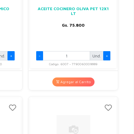
MICO
ACEITE COCINERO OLIVA PET 12X1
LT
Gs. 75.800
nd.
+
-
Und.
+
40
Codigo: 6007 - 7790060008889
Agregar al Carrito