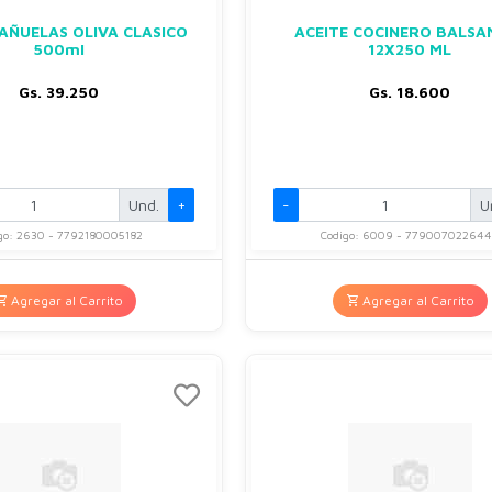
CAÑUELAS OLIVA CLASICO
ACEITE COCINERO BALSA
500ml
12X250 ML
Gs. 39.250
Gs. 18.600
Und.
+
-
U
go: 2630 - 7792180005182
Codigo: 6009 - 77900702264
Agregar al Carrito
Agregar al Carrito