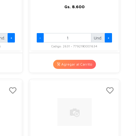
Gs. 8.600
nd.
+
-
Und.
+
5
Codigo: 2631 - 7792180001634
Agregar al Carrito