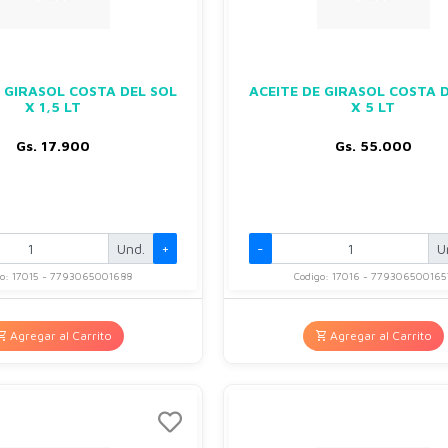
E GIRASOL COSTA DEL SOL
ACEITE DE GIRASOL COSTA 
X 1,5 LT
X 5 LT
Gs. 17.900
Gs. 55.000
Und.
+
-
U
go: 17015 - 7793065001688
Codigo: 17016 - 779306500165
Agregar al Carrito
Agregar al Carrito