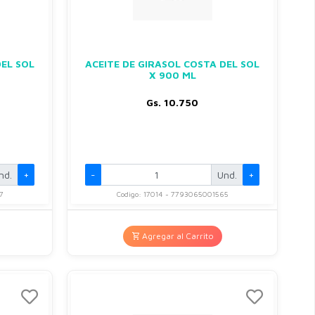
DEL SOL
ACEITE DE GIRASOL COSTA DEL SOL
X 900 ML
Gs. 10.750
nd.
+
-
Und.
+
7
Codigo: 17014 - 7793065001565
Agregar al Carrito