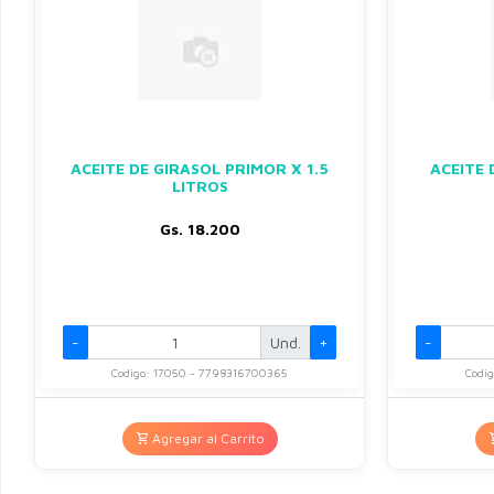
ACEITE DE GIRASOL PRIMOR X 1.5
ACEITE 
LITROS
Gs. 18.200
-
Und.
+
-
Codigo: 17050 - 7798316700365
Codi
Agregar al Carrito