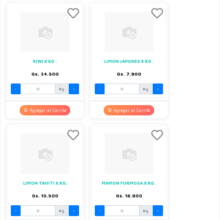
KIWI X KG .
LIMON JAPONES X KG .
Gs. 34.500
Gs. 7.900
-
Kg.
+
-
Kg.
+
Agregar al Carrito
Agregar al Carrito
LIMON TAHITI X KG.
MAMON FORMOSA X KG .
Gs. 10.500
Gs. 16.900
-
Kg.
+
-
Kg.
+