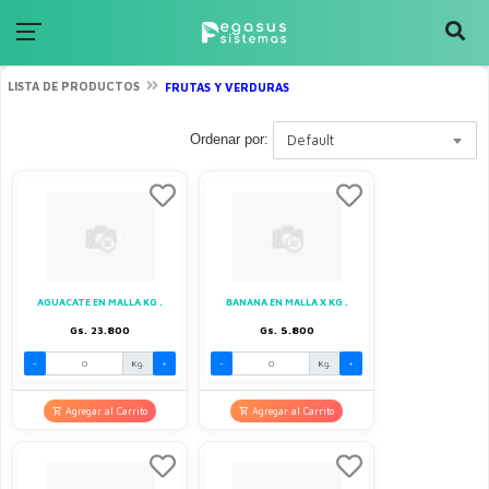
LISTA DE PRODUCTOS
FRUTAS Y VERDURAS
Ordenar por:
Default
AGUACATE EN MALLA KG .
BANANA EN MALLA X KG .
Gs. 23.800
Gs. 5.800
-
Kg.
+
-
Kg.
+
Agregar al Carrito
Agregar al Carrito