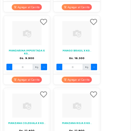
Agregar al Carrito
Agregar al Carrito
MANDARINA IMPORTADA X
MANGO BRASIL X KG .
KG..
Gs. 9.900
Gs. 16.300
-
Kg.
+
-
Kg.
+
Agregar al Carrito
Agregar al Carrito
MANZANA COLEGIALA X KG .
MANZANA ROJA X KG .
Gs. 12.400
Gs. 12.900