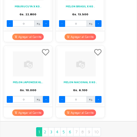
MBURUCUYA X KG .
MELON BRASIL X KG .
Gs. 22.800
Gs. 13.500
-
Kg.
+
-
Kg.
+
Agregar al Carrito
Agregar al Carrito
MELON JAPONESX KL .
MELON NACIONAL X KG .
Gs. 10.000
Gs. 6.100
-
Kg.
+
-
Kg.
+
Agregar al Carrito
Agregar al Carrito
1
2
3
4
5
6
7
8
9
10